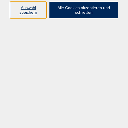
Ergebnisse filtern
Auswahl
Alle Cookies akzeptieren und
speichern
schließen
Keine passenden Kurse gefunden.
Impressum
AGB
Widerrufsbelehrung
Datenschutzerklärung
Widerruf