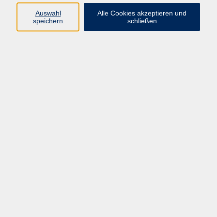
Ergebnisse filtern
Auswahl
Alle Cookies akzeptieren und
speichern
schließen
Keine passenden Kurse gefunden.
Impressum
AGB
Widerrufsbelehrung
Datenschutzerklärung
Widerruf