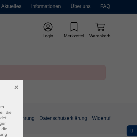
Aktuelles
Informationen
Über uns
FAQ
Login
Merkzettel
Warenkorb
×
rs
ei, die
ndet
errufsbelehrung
Datenschutzerklärung
Widerruf
ger
 die
dung