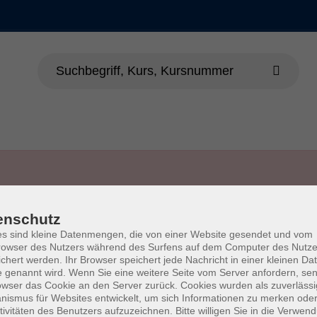
enschutz
s sind kleine Datenmengen, die von einer Website gesendet und vom
owser des Nutzers während des Surfens auf dem Computer des Nutze
chert werden. Ihr Browser speichert jede Nachricht in einer kleinen Dat
 genannt wird. Wenn Sie eine weitere Seite vom Server anfordern, se
Impressum
AGB
Wid
owser das Cookie an den Server zurück. Cookies wurden als zuverlässi
ismus für Websites entwickelt, um sich Informationen zu merken oder
tivitäten des Benutzers aufzuzeichnen. Bitte willigen Sie in die Verwen