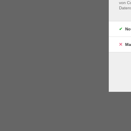
von Co
Daten
No
Ma