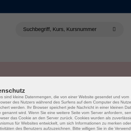
enschutz
s sind kleine Datenmengen, die von einer Website gesendet und vom
owser des Nutzers während des Surfens auf dem Computer des Nutze
chert werden. Ihr Browser speichert jede Nachricht in einer kleinen Dat
 genannt wird. Wenn Sie eine weitere Seite vom Server anfordern, se
Impressum
AGB
Wid
owser das Cookie an den Server zurück. Cookies wurden als zuverlässi
ismus für Websites entwickelt, um sich Informationen zu merken oder
tivitäten des Benutzers aufzuzeichnen. Bitte willigen Sie in die Verwen