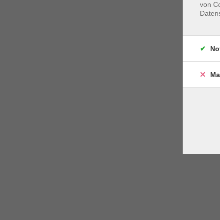
von Co
Daten
No
Ma