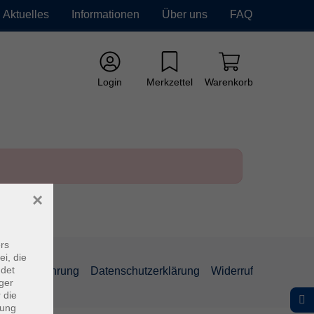
Aktuelles
Informationen
Über uns
FAQ
Login
Merkzettel
Warenkorb
×
rs
ei, die
ndet
errufsbelehrung
Datenschutzerklärung
Widerruf
ger
 die
dung