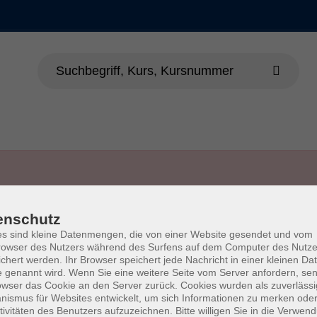
enschutz
s sind kleine Datenmengen, die von einer Website gesendet und vom
owser des Nutzers während des Surfens auf dem Computer des Nutze
chert werden. Ihr Browser speichert jede Nachricht in einer kleinen Dat
 genannt wird. Wenn Sie eine weitere Seite vom Server anfordern, se
Impressum
AGB
Wid
owser das Cookie an den Server zurück. Cookies wurden als zuverlässi
ismus für Websites entwickelt, um sich Informationen zu merken oder
tivitäten des Benutzers aufzuzeichnen. Bitte willigen Sie in die Verwen