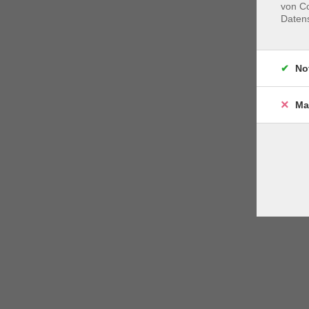
von Co
Daten
No
Ma