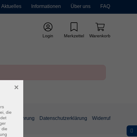
Aktuelles
Informationen
Über uns
FAQ
Login
Merkzettel
Warenkorb
×
rs
ei, die
ndet
errufsbelehrung
Datenschutzerklärung
Widerruf
ger
 die
dung