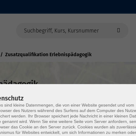
Zusatzqualifikation Erlebnispädagogik
spädagogik
enschutz
s sind kleine Datenmengen, die von einer Website gesendet und vom
owser des Nutzers während des Surfens auf dem Computer des Nutze
chert werden. Ihr Browser speichert jede Nachricht in einer kleinen Dat
 genannt wird. Wenn Sie eine weitere Seite vom Server anfordern, se
 Zusatzqualifikation Erlebnispädagogik an der
owser das Cookie an den Server zurück. Cookies wurden als zuverlässi
ismus für Websites entwickelt, um sich Informationen zu merken oder