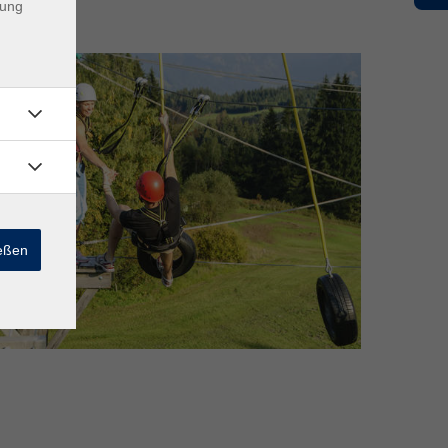
dung
ießen