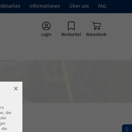
Aktuelles
Informationen
Über uns
FAQ
Login
Merkzettel
Warenkorb
×
rs
ei, die
ndet
ger
 die