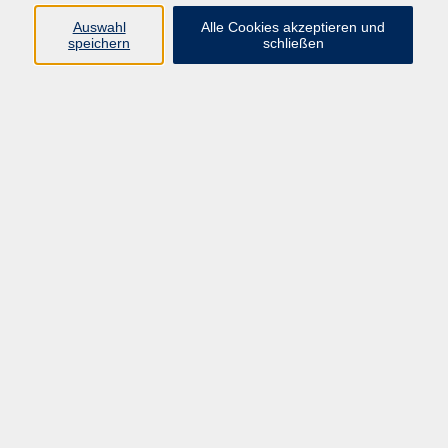
Ergebnisse filtern
Auswahl
Alle Cookies akzeptieren und
speichern
schließen
Musik am Wörnitzstrand mit Tom & Bine
So. 16.08.2026 18:00
Harburg (Schwaben)
Musik am Wörnitzstrand mit THE HEAT
So. 20.09.2026 15:00
Harburg (Schwaben)
Luise Kinseher - Endlich SOLO!
Fr. 25.09.2026 20:00